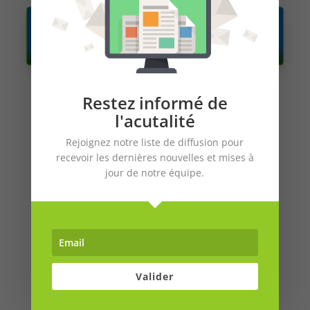
DÉCOUVRIR
AUCOFFRE.COM
Restez informé de
l'acutalité
Rejoignez notre liste de diffusion pour
recevoir les dernières nouvelles et mises à
jour de notre équipe.
Investir dans les marchés privés en 2026 :
secteurs, méthode et risques
L’Excellence Patrimoniale à la Française : Plongée
Valider
au Cœur de la Financière St Gabriel F.D.
Quelle Crypto Monnaie Investir en 2026 ?