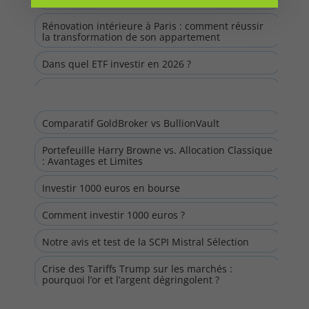
Rénovation intérieure à Paris : comment réussir
la transformation de son appartement
Dans quel ETF investir en 2026 ?
Valorisation de Revolut : la néobanque s’envole à
75 milliards de dollars
Comparatif GoldBroker vs BullionVault
Crise, dette et menace sur votre épargne :
comment réagir en 2026 ?
Portefeuille Harry Browne vs. Allocation Classique
: Avantages et Limites
Investir 1000 euros en bourse
Comment investir 1000 euros ?
Notre avis et test de la SCPI Mistral Sélection
Crise des Tariffs Trump sur les marchés :
pourquoi l’or et l’argent dégringolent ?
Revolut : Ouvrir votre compte dans la meilleure