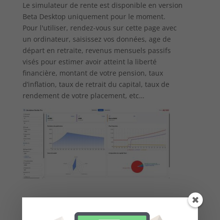
Le simulateur de rente est disponible en version
Beta Desktop uniquement pour le moment.
Pour l'utiliser, rendez-vous sur cette page avec
un ordinateur, saisissez vos données, age de
départ en retraite, revenus mensuels passifs
visés pour estimer avoir atteint la liberté
financière, montant de votre pension, taux
d’inflation, taux de retrait du capital, taux de
rendement de votre placement, etc…