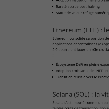
Adoption institutionnelle croiss
Rareté accrue post-halving
Statut de valeur refuge numériq
Ethereum (ETH) : le
Ethereum consolide sa position de
applications décentralisées (dApps
2.0 pourraient jouer un rôle crucia
:
Écosystème DeFi en pleine expa
Adoption croissante des NFTs e
Transition réussie vers le Proof-
Solana (SOL) : la vi
Solana s’est imposé comme un conc
faibles coûts de transaction. Son 