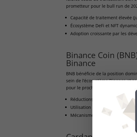
prometteur pour le bull run de 20
Capacité de traitement élevée (j
Écosystème DeFi et NFT dynami
Adoption croissante par les déve
Binance Coin (BNB) 
Binance
BNB bénéficie de la position domin
sein de l’écosystème Binance et s
pour le prochain cycle haussier.
Av
Réductions de frais sur Binance
Utilisation dans la BNB Chain po
Mécanisme de burning trimestriel
Cardano (ADA) : l’a