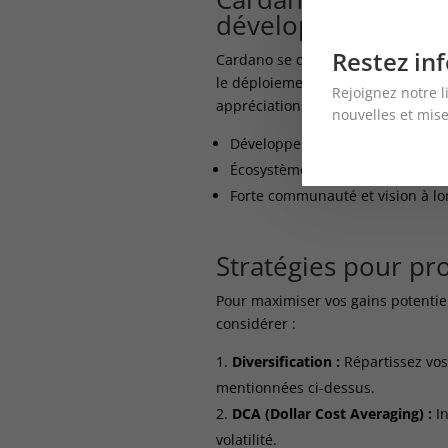
développement bl
Restez inf
Cardano se distingue par son appr
le déploiement progressif de nouve
Rejoignez notre l
appréciation durant le bull run de
nouvelles et mise
Développement rigoureux basé s
Écosystème DeFi et NFT en expa
Forte communauté et vision à l
Stratégies pour pro
Pour maximiser vos gains potentiel
considérer :
Diversification :
Répartissez vos
mentionnées ci-dessus.
DCA (Dollar Cost Averaging) :
In
volatilité.