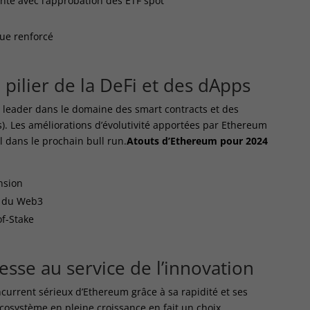
ante avec l’approbation des ETF spot
ue renforcé
 pilier de la DeFi et des dApps
 leader dans le domaine des smart contracts et des
). Les améliorations d’évolutivité apportées par Ethereum
l dans le prochain bull run.
Atouts d’Ethereum pour 2024
nsion
t du Web3
of-Stake
tesse au service de l’innovation
urrent sérieux d’Ethereum grâce à sa rapidité et ses
écosystème en pleine croissance en fait un choix