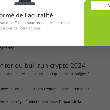
ockchain
ormé de l'acutalité
oche académique et sa feuille de route ambitieuse. Avec
lles fonctionnalités, ADA pourrait connaître une forte
iste de diffusion pour recevoir les dernières
 2024.
Atouts de Cardano :
s à jour de notre équipe.
ur la recherche
nsion
ong terme
fiter du bull run crypto 2024
s durant ce cycle haussier, voici quelques stratégies à
 investissements entre les cryptomonnaies prometteuses
vestissez régulièrement pour lisser l’impact de la