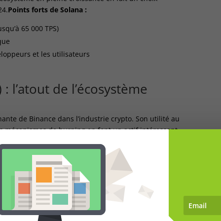
24.
Points forts de Solana :
usqu’à 65 000 TPS)
que
loppeurs et les utilisateurs
: l’atout de l’écosystème
ante de Binance dans l’industrie crypto. Son utilité au
es mécanismes de burning en font un actif intéressant
antages de BNB pour 2024 :
ur les dApps et la DeFi
 réduisant l’offre
pproche scientifique du