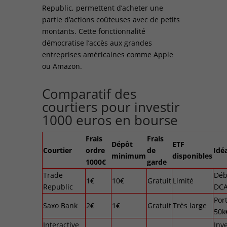
Republic, permettent d’acheter une
partie d’actions coûteuses avec de petits
montants. Cette fonctionnalité
démocratise l’accès aux grandes
entreprises américaines comme Apple
ou Amazon.
Comparatif des
courtiers pour investir
1000 euros en bourse
Frais
Frais
Dépôt
ETF
Courtier
ordre
de
Idé
minimum
disponibles
1000€
garde
Trade
Déb
1€
10€
Gratuit
Limité
Republic
DC
Port
Saxo Bank
2€
1€
Gratuit
Très large
50k
Interactive
Inv