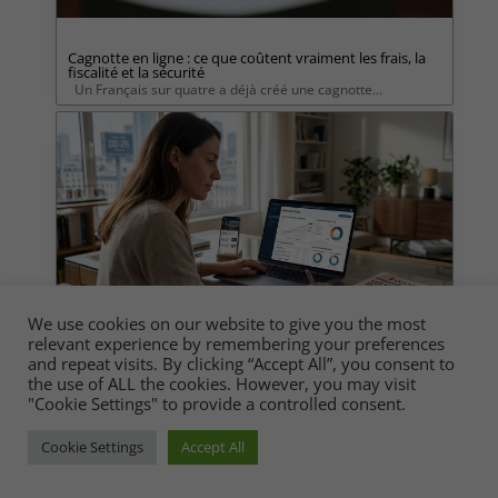
Cagnotte en ligne : ce que coûtent vraiment les frais, la
fiscalité et la sécurité
Un Français sur quatre a déjà créé une cagnotte...
We use cookies on our website to give you the most
relevant experience by remembering your preferences
and repeat visits. By clicking “Accept All”, you consent to
Dans quel ETF investir en 2026 : guide complet
the use of ALL the cookies. However, you may visit
En 2026, les marchés financiers naviguent dans...
"Cookie Settings" to provide a controlled consent.
Cookie Settings
Accept All