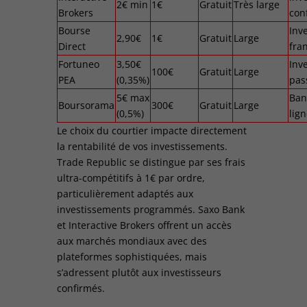
2€ min
1€
Gratuit
Très large
Brokers
con
Bourse
Inv
2,90€
1€
Gratuit
Large
Direct
fra
Fortuneo
3,50€
Inv
100€
Gratuit
Large
PEA
(0,35%)
pas
5€ max
Ban
Boursorama
300€
Gratuit
Large
(0,5%)
lig
Le choix du courtier impacte directement
la rentabilité de vos investissements.
Trade Republic se distingue par ses frais
ultra-compétitifs à 1€ par ordre,
particulièrement adaptés aux
investissements programmés. Saxo Bank
et Interactive Brokers offrent un accès
aux marchés mondiaux avec des
plateformes sophistiquées, mais
s’adressent plutôt aux investisseurs
confirmés.