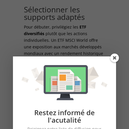
Sélectionner les
supports adaptés
Pour débuter, privilégiez les
ETF
diversifiés
plutôt que les actions
individuelles. Un ETF MSCI World offre
une exposition aux marchés développés
mondiaux avec un rendement historique
de 8-9% par an. Les frais de gestion des
ETF sont généralement compris entre
0,05% et 0,30% par an.
Si vous souhaitez ajouter une dimension
crypto à votre portefeuille, limitez cette
exposition à 5-10% maximum compte
tenu de la forte volatilité.
Restez informé de
l'acutalité
Stratégies de
Rejoignez notre liste de diffusion pour