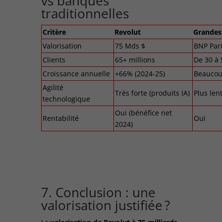
vs banques
traditionnelles
Critère
Revolut
Grandes 
Valorisation
75 Mds $
BNP Pari
Clients
65+ millions
De 30 à 
Croissance annuelle
+66% (2024-25)
Beaucoup
Agilité
Très forte (produits IA)
Plus len
technologique
Oui (bénéfice net
Rentabilité
Oui
2024)
7. Conclusion : une
valorisation justifiée ?