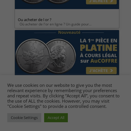
Ou acheter de l or ?
Où acheter de l'or en ligne ? Un guide pour...
We use cookies on our website to give you the most
Au coffre avis
relevant experience by remembering your preferences
Aucoffre.com avis Peut-on Faire Confiance à...
and repeat visits. By clicking “Accept All”, you consent to
the use of ALL the cookies. However, you may visit
"Cookie Settings" to provide a controlled consent.
Cookie Settings
Accept All